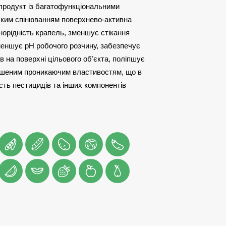
продукт із багатофункціональними
абким спінюванням поверхнево-активна
орідність крапель, зменшує стікання
зменшує pH робочого розчину, забезпечує
в на поверхні цільового обʼєкта, поліпшує
ршеним проникаючим властивостям, що в
сть пестицидів та інших компонентів