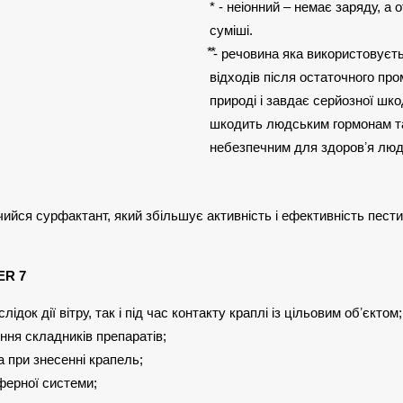
* - неіонний – немає заряду, а
суміші.
⃰ ⃰- речовина яка використовує
відходів після остаточного про
природі і завдає серйозної шкод
шкодить людським гормонам та
небезпечним для здоровʼя люд
чийся сурфактант, який збільшує активність і ефективність пест
ER 7
ок дії вітру, так і під час контакту краплі із цільовим обʼєктом;
ня складників препаратів;
 при знесенні крапель;
ферної системи;