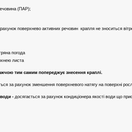
ечовина (ПАР);
 рахунок поверхнево активних речовин крапля не зноситься вітро
тряна погода
рхнею листа
ажчою тим самим попереджує знесення краплі.
ься за рахунок зменшення поверхневого натягу на поверхні рос
 води -
досягається за рахунок кондиціонера якості води що прис