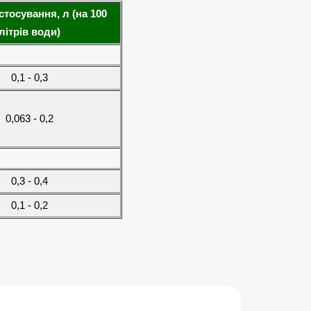
тосування, л (на 100
літрів води)
0,1 - 0,3
0,063 - 0,2
0,3 - 0,4
0,1 - 0,2