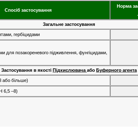
Норма зас
Спосіб застосування
Загальне застосування
нтами, гербіцидами
ми для позакореневого підживлення, фунгіцидами,
Застосування в якості
Підкислювача
або
Буферного агента
8 або більше)
 6,5 –8)