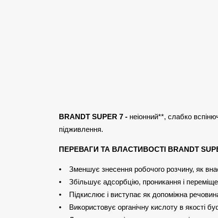
BRANDT SUPER 7 -
неіонний**, слабко вспіню
підживлення.
ПЕРЕВАГИ ТА ВЛАСТИВОСТІ BRANDT SUP
• Зменшує знесення робочого розчину, як внаслід
• Збільшує адсорбцію, проникання і переміщен
• Підкислює і виступає як допоміжна речовина
• Використовує органічну кислоту в якості бу