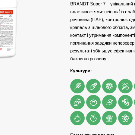
BRANDT Super 7 – унікальний 
властивостями: неіонна⃰ із сл
речовина (ПАР), контролює одн
крапель з цільового об’єкта, 
контакт і утримання компоненті
поглинання завдяки непереве
результаті збільшує ефективні
бакового розчину.
Культури: