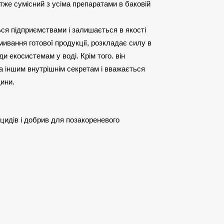
 отже сумісний з усіма препаратами в баковій
ться підприємствами і залишається в якості
мивання готової продукції, розкладає силу в
и екосистемам у воді. Крім того. він
 іншим внутрішнім секретам і вважається
ини.
ицидів і добрив для позакореневого