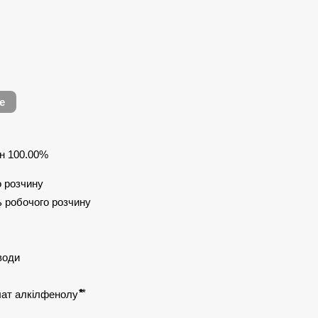
е
н 100.00%
о розчину
ь робочого розчину
 води
т алкілфенолу ⃰⃰⃰ ⃰