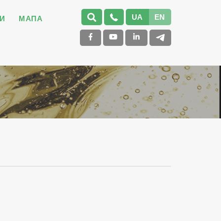
UA
EN
И
МАПА