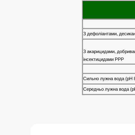
З дефоліантами, десика
З акарицидами, добрива
інсектицидами РРР
Сильно лужна вода (рН 
Середньо лужна вода (рН