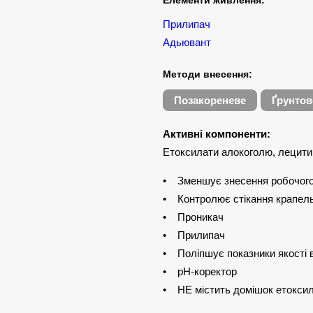
Елементи живлення:
Прилипач
Адьювант
Методи внесення:
Позакореневе
Ґрунтов
Активні компоненти:
Етоксилати алокоголю, лецити
• Зменшує знесення робочог
• Контролює стікання крапел
• Проникач
• Прилипач
• Поліпшує показники якості
• рН-коректор
• НЕ містить домішок етоксила