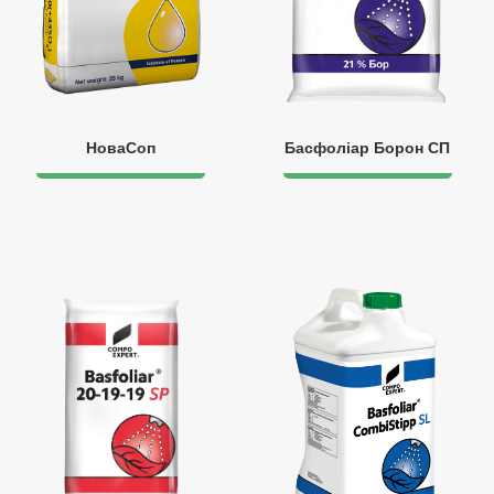
НоваСоп
Басфоліар Борон СП