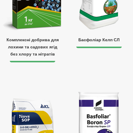
Комплексні добрива для
Басфоліар Келп СЛ
лохини та садових ягід
без хлору та нітратів