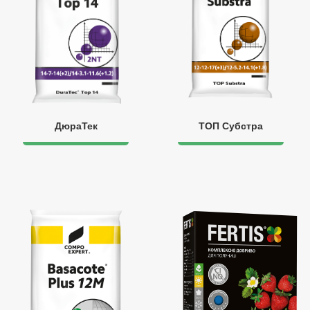
ДюраТек
ТОП Субстра