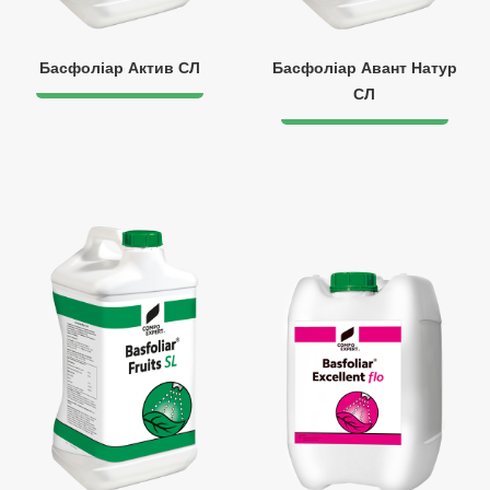
Басфоліар Актив СЛ
Басфоліар Авант Натур
СЛ