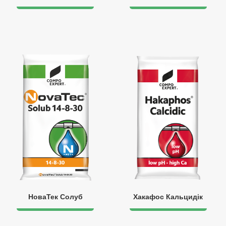
НоваТек Солуб
Хакафос Кальцидік