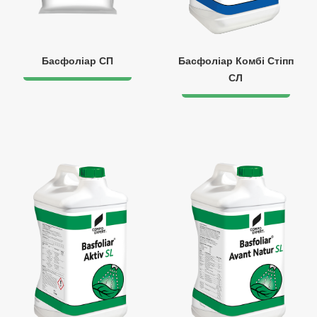
Басфоліар СП
Басфоліар Комбі Стіпп
СЛ