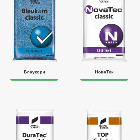
Блаукорн
НоваТек