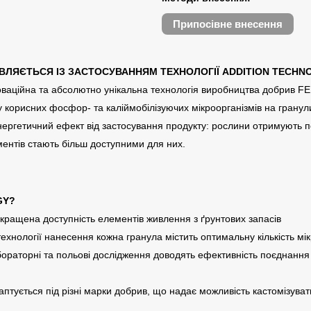
Припосівне внесення
ТОВЛЯЄТЬСЯ ІЗ ЗАСТОСУВАННЯМ ТЕХНОЛОГІЇ ADDITION TECHN
ційна та абсолютно унікальна технологія виробництва добрив FER
 корисних фосфор- та каліймобілізуючих мікроорганізмів на грану
ргетичний ефект від застосування продукту: рослини отримують п
ментів стають більш доступними для них.
GY?
окращена доступність елементів живлення з ґрунтових запасів
технології нанесення кожна гранула містить оптимальну кількість м
бораторні та польові дослідження доводять ефективність поєднання
аптується під різні марки добрив, що надає можливість кастомізуват