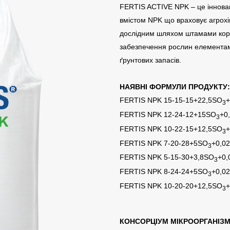
FERTIS ACTIVE NPK – це інновац
вмістом NPK що враховує агрохім
дослідним шляхом штамами кори
забезпечення рослин елементами
ґрунтових запасів.
НАЯВНІ ФОРМУЛИ ПРОДУКТУ
FERTIS NPK 15-15-15+22,5SO
+
3
FERTIS NPK 12-24-12+15SO
+0
3
FERTIS NPK 10-22-15+12,5SO
+
3
FERTIS NPK 7-20-28+5SO
+0,0
3
FERTIS NPK 5-15-30+3,8SO
+0,
3
FERTIS NPK 8-24-24+5SO
+0,0
3
FERTIS NPK 10-20-20+12,5SO
+
3
КОНСОРЦІУМ МІКРООРГАНІЗМІ