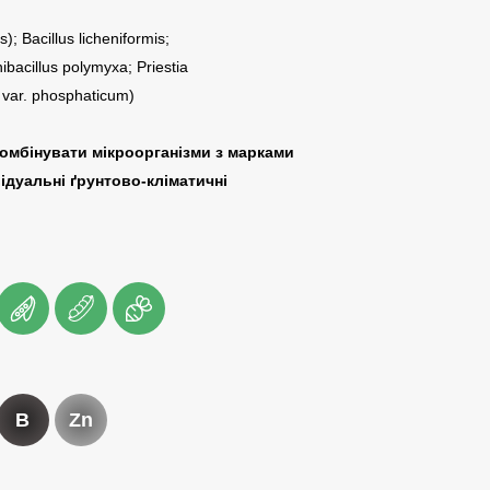
s); Bacillus licheniformis;
ibacillus polymyxa; Priestia
 var. phosphaticum)
омбінувати мікроорганізми з марками
ідуальні ґрунтово-кліматичні
B
Zn