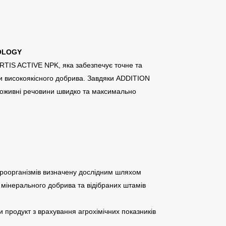
OLOGY
TIS ACTIVE NPK, яка забезпечує точне та
ли високоякісного добрива. Завдяки ADDITION
оживні речовини швидко та максимально
ікроорганізмів визначену дослідним шляхом
 мінерального добрива та відібраних штамів
и продукт з врахування агрохімічних показників