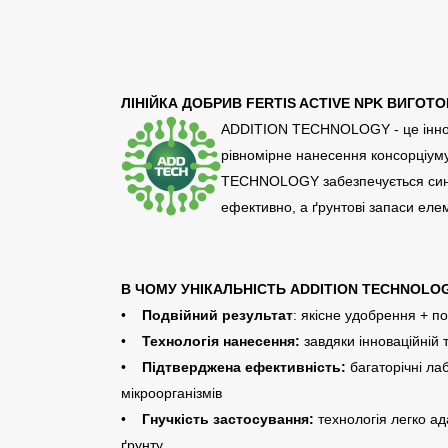
ЛІНІЙКА ДОБРИВ FERTIS ACTIVE NPK ВИГО
ADDITION TECHNOLOGY - це іннова
рівномірне нанесення консорціуму
TECHNOLOGY забезпечується сине
ефективно, а ґрунтові запаси еле
В ЧОМУ УНІКАЛЬНІСТЬ ADDITION TECHNOLO
•
Подвійний результат
: якісне удобрення + п
•
Технологія нанесення:
завдяки інноваційній 
•
Підтверджена ефективність:
багаторічні ла
мікроорганізмів
•
Гнучкість застосування:
технологія легко ад
ґрунту.