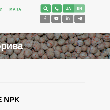
UA
EN
И
МАПА
брива
E NPK