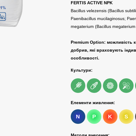
FERTIS ACTIVE NPK
Bacillus velezensis (Bacillus subtili
Paenibacillus mucilaginosus; Paen
megaterium (Bacillus megaterium
Premium Option: можливість к
добрив, які враховують індив
особливості.
Культури:
Елементи живлення:
N
P
K
S
Методи внесення: