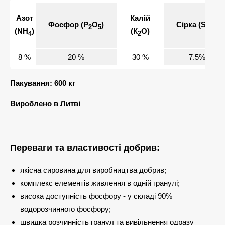
Азот
Калій
Фосфор (Р
О
)
Сірка (SO
)
2
5
3
(NH
)
(К
О)
4
2
8 %
20 %
30 %
7.5%
Пакування: 600 кг
Вироблено в Литві
Переваги та властивості добрив:
якісна сировина для виробництва добрив;
комплекс елементів живлення в одній гранулі;
висока доступність фосфору - у складі 90%
водорозчинного фосфору;
швидка розчинність гранул та вивільнення одразу