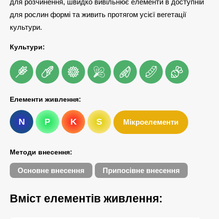
для розчинення, швидко вивільнює елементи в доступній
для рослин формі та живить протягом усієї вегетації
культури.
Культури:
Елементи живлення:
N
P
K
S
Мікроелементи
Методи внесення:
Основне внесення
Припосівне внесення
Вміст елементів живлення: