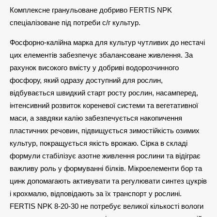
Комплексне гранульоване добриво FERTIS NPK
спеціалізоване під потреби с/г культур.
Фосфорно-калійна марка для культур чутливих до нестачі
цих елементів забезпечує збалансоване живлення. За
рахунок високого вмісту у добриві водорозчинного
фосфору, який одразу доступний для рослин,
відбувається швидкий старт росту рослин, насамперед,
інтенсивний розвиток кореневої системи та вегетативної
маси, а завдяки калію забезпечується накопичення
пластичних речовин, підвищується зимостійкість озимих
культур, покращується якість врожаю. Сірка в складі
формули стабілізує азотне живлення рослини та відіграє
важливу роль у формуванні білків. Мікроелементи бор та
цинк допомагають активувати та регулювати синтез цукрів
і крохмалю, відповідають за їх транспорт у рослині.
FERTIS NPK 8-20-30 не потребує великої кількості вологи