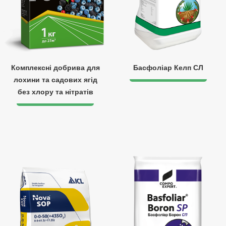
Комплексні добрива для
Басфоліар Келп СЛ
лохини та садових ягід
без хлору та нітратів