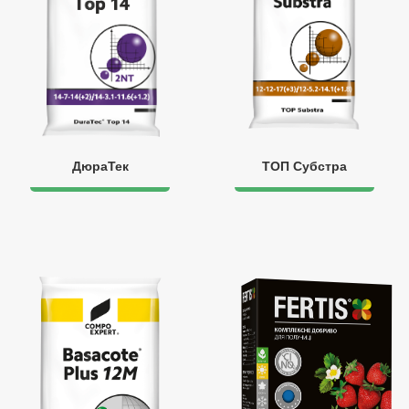
ДюраТек
ТОП Субстра