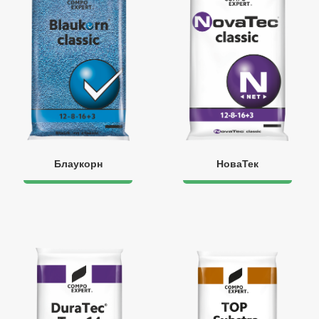
Блаукорн
НоваТек