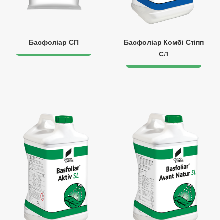
Басфоліар СП
Басфоліар Комбі Стіпп
СЛ