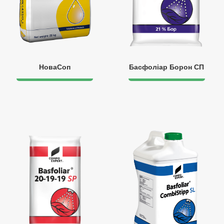
НоваСоп
Басфоліар Борон СП