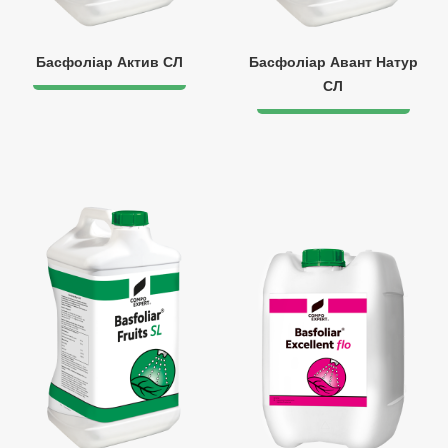
Басфоліар Актив СЛ
Басфоліар Авант Натур
СЛ