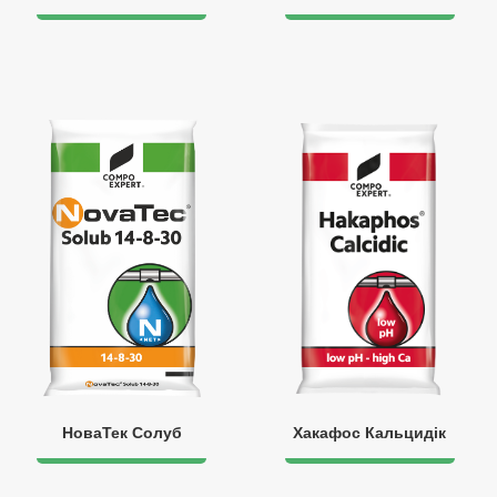
НоваТек Солуб
Хакафос Кальцидік