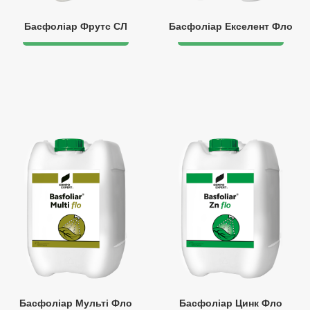
Басфоліар Фрутс СЛ
Басфоліар Екселент Фло
Басфоліар Мульті Фло
Басфоліар Цинк Фло