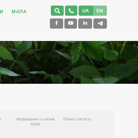
UA
EN
И
МАПА
я
Формування та налив
Повна стиглість
бобів