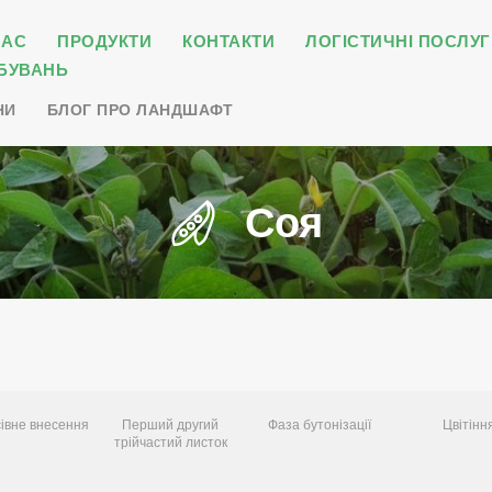
НАС
ПРОДУКТИ
КОНТАКТИ
ЛОГІСТИЧНІ ПОСЛУГ
БУВАНЬ
НИ
БЛОГ ПРО ЛАНДШАФТ
Соя
івне внесення
Перший другий
Фаза бутонізації
Цвітінн
трійчастий листок