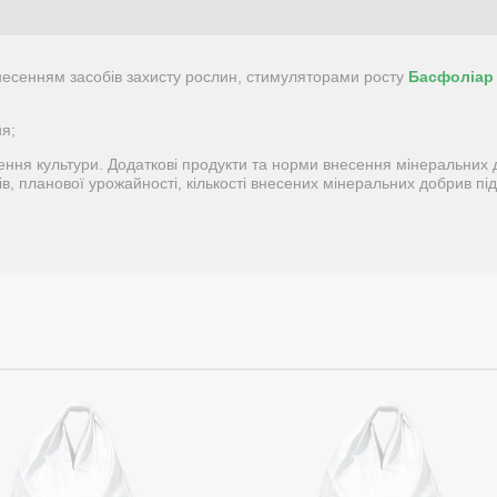
внесенням засобів захисту рослин, стимуляторами росту
Басфоліар
я;
ення культури. Додаткові продукти та норми внесення мінеральних
ів, планової урожайності, кількості внесених мінеральних добрив пі