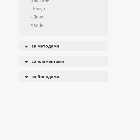
Баштанні
- Кавун
- Диня
Хвойні
за методами
за елементами
за брендами