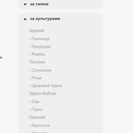
за типом
за культурами
Зернові
- Пшениця
- Кукурудза
- Ячмінь
n
Технічні
- Соняшник
- Ріпак
- Цукровий буряк
Зерно-бобові
- Соя
- Горох
Овочеві
- Картопля