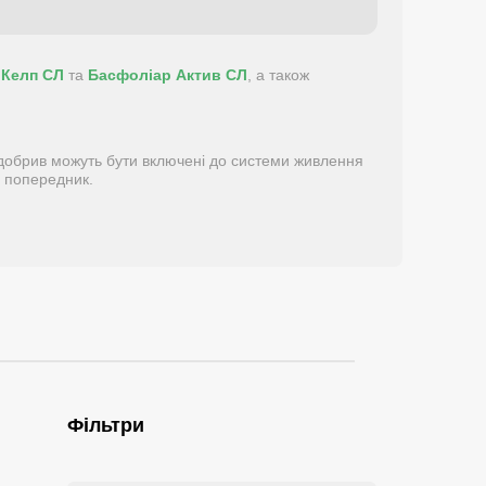
 Келп СЛ
та
Басфоліар Актив СЛ
, а також
 добрив можуть бути включені до системи живлення
д попередник.
Фільтри