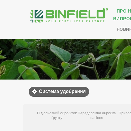
ПРО 
ВИПРО
НОВИ
Система удобрення
Під основний обробіток
Передпосівна обробка
Припос
ґрунту
насіння