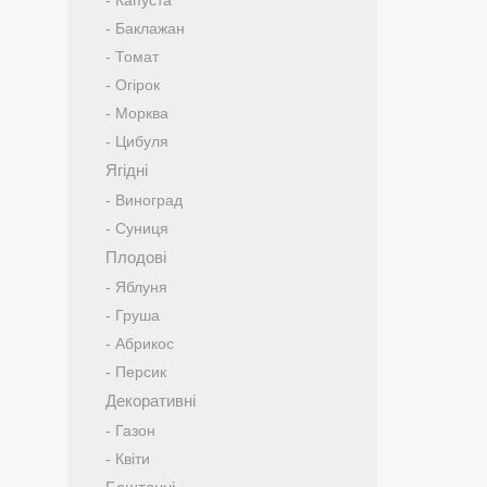
- Капуста
- Баклажан
- Томат
- Огірок
- Морква
- Цибуля
Ягідні
- Виноград
- Суниця
Плодові
- Яблуня
- Груша
- Абрикос
- Персик
Декоративні
- Газон
- Квіти