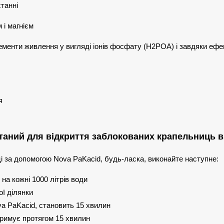
станні
 і магнієм
ементи живлення у вигляді іонів фосфату (Н2РОА) і завдяки еф
я
таний для відкриття заблокованих крапельниць в 
ці за допомогою Nova PaKacid, будь-ласка, виконайте наступне:
на кожні 1000 літрів води
ї ділянки
va PaKacid, становить 15 хвилин
отримує протягом 15 хвилин