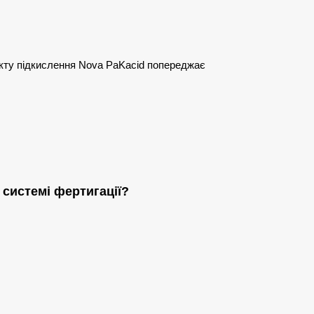
екту підкислення Nova PaKacid попереджає
системі фертигації?