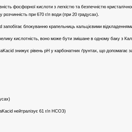
вність фосфорної кислоти з легкістю та безпечністю кристалічно
у розчинність при 670 г/л води (при 20 градусах).
id запобігає блокуванню крапельниць кальцієвими відкладенням
велику кислотність, воно може бути змішане в одному баку з Кал
Kacid знижує рівень рН у карбонатних ґрунтах, що допомагає зап
усах)
aKacid нейтралізує 61 г/л НСОЗ)