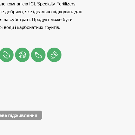
е компанією ICL Specialty Fertilizers
е добриво, яке ідеально підходить для
ня на субстраті. Продукт може бути
 води і карбонатних ґрунтів.
еве підживлення