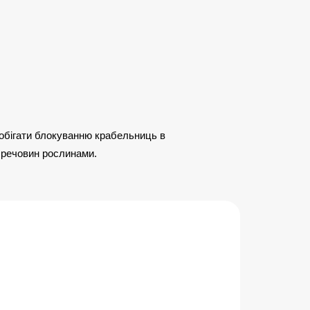
обігати блокуванню крабельниць в
х речовин рослинами.