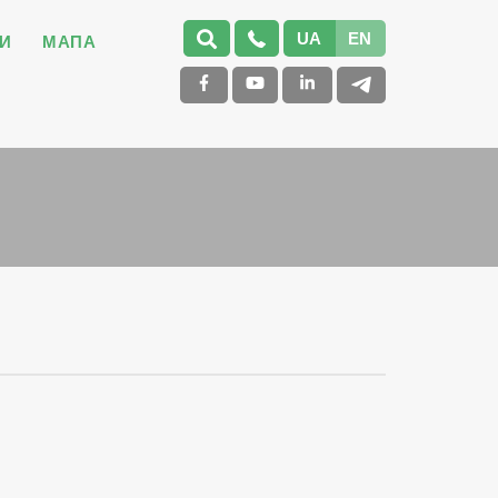
UA
EN
И
МАПА