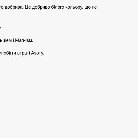
го добрива. Це добриво білого кольору, що не
и.
ьцієм і Магнієм.
обігти втраті Азоту.