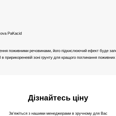
Nova PaKacid
чення поживними речовинами, його підкислюючий ефект буде зап
Н в пририкореневій зоні грунту для кращого поглинання поживни
Дізнайтесь ціну
Зв'яжіться з нашими менеджерами в зручному для Вас