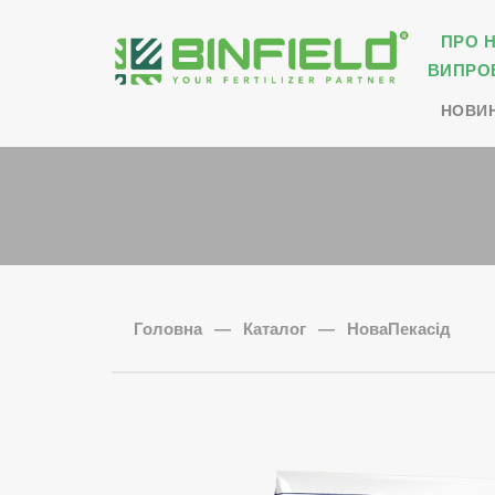
ПРО 
ВИПРО
НОВИ
Головна
—
Каталог
—
НоваПекасід