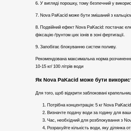
6. У вигляді порошку, тому безпечний у викори
7. Nova PaKacid може бути змішаний з кальцієм
8. Подвійний ефект Nova PaKacid: постачає ел
фіксацію ґрунтом цих іонів в зоні фертигації.
9. Запобігає блокуванню систем поливу.
Рекомендована максимальна норма розчиненн
10-15 кг/ 100 літрів води
Як Nova PaKacid може бути викорис
Для того, щоб відкрити заблоковані крапельни
Потрібна концентрація: 5 кг Nova PaKacid 
Визначте подачу води за годину для вашо
Час, необхідний для розблокування з No
Розрахуйте кількість води, яку ділянка 