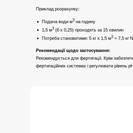
Приклад розрахунку:
3
Подача води м
на годину
3
1,5 м
(6 х 0,25) проходять за 15 хвилин
3
Потреба становитиме: 5 кг х 1,5 м
= 7,5 кг 
Рекомендації щодо застосування:
Рекомендується для фертигації. Крім забезпе
фертигаційних системах і регулювати рівень р