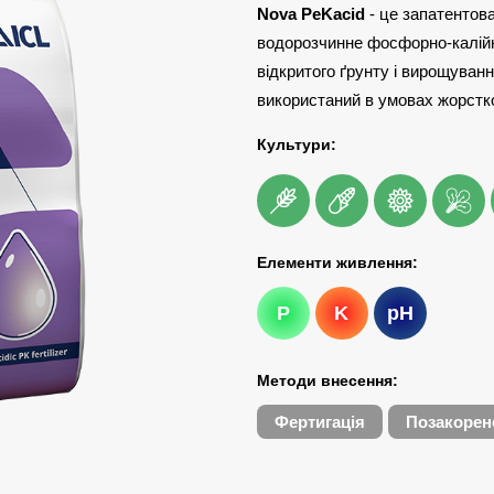
Nova PeKacid
- це запатентован
водорозчинне фосфорно-калійн
відкритого ґрунту і вирощуван
використаний в умовах жорсткої
Культури:
Елементи живлення:
P
K
pH
Методи внесення:
Фертигація
Позакорен