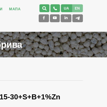
UA
EN
И
МАПА
брива
-15-30+S+B+1%Zn