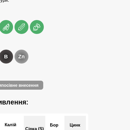
тури.
B
Zn
посівне внесення
ивлення:
Калій
Бор
Цинк
Сірка (S)