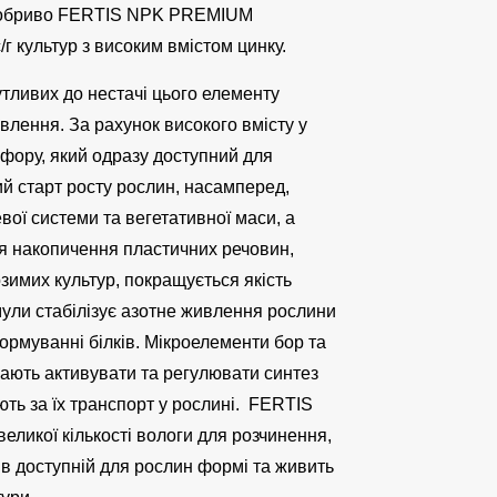
добриво FERTIS NPK PREMIUM
/г культур з високим вмістом цинку.
утливих до нестачі цього елементу
лення. За рахунок високого вмісту у
фору, який одразу доступний для
й старт росту рослин, насамперед,
вої системи та вегетативної маси, а
ся накопичення пластичних речовин,
озимих культур, покращується якість
ули стабілізує азотне живлення рослини
формуванні білків. Мікроелементи бор та
ають активувати та регулювати синтез
ють за їх транспорт у рослині. FERTIS
ликої кількості вологи для розчинення,
в доступній для рослин формі та живить