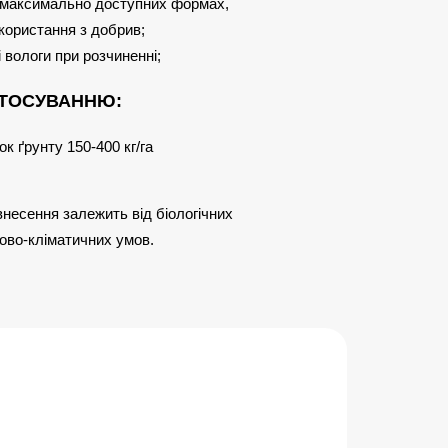
у максимально доступних формах,
користання з добрив;
і вологи при розчиненні;
СТОСУВАННЮ:
к ґрунту 150-400 кг/га
несення залежить від біологічних
ово-кліматичних умов.