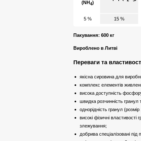
(NH
)
4
5 %
15 %
Пакування: 600 кг
Вироблено в Литві
Переваги та властивост
якісна сировина для виробн
комплекс елементів живлення
висока доступність фосфору
швидка розчинність гранул 
однорідність гранул (розмір 
високі фізичні властивості г
злежування;
добрива спеціалізовані під 