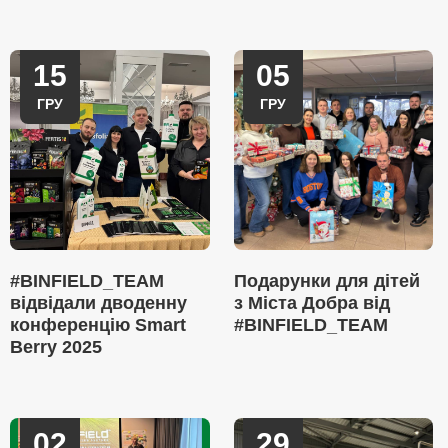
15
05
ГРУ
ГРУ
#BINFIELD_TEAM
Подарунки для дітей
відвідали дводенну
з Міста Добра від
конференцію Smart
#BINFIELD_TEAM
Berry 2025
02
29