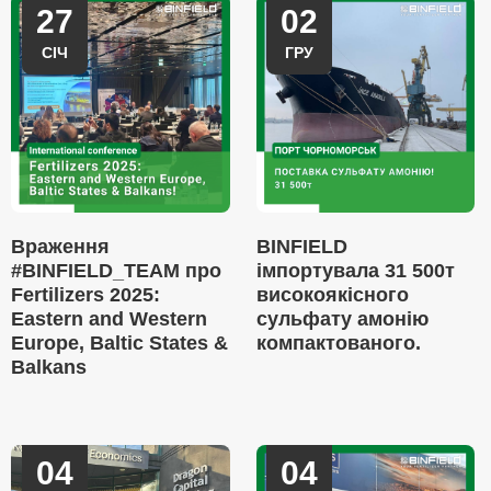
27
02
СІЧ
ГРУ
Враження
BINFIELD
#BINFIELD_TEAM про
імпортувала 31 500т
Fertilizers 2025:
високоякісного
Eastern and Western
сульфату амонію
Europe, Baltic States &
компактованого.
Balkans
04
04