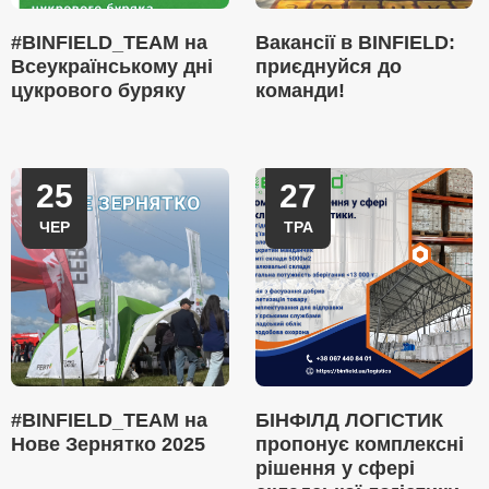
#BINFIELD_TEAM на
Вакансії в BINFIELD:
Всеукраїнському дні
приєднуйся до
цукрового буряку
команди!
25
27
ЧЕР
ТРА
#BINFIELD_TEAM на
БІНФІЛД ЛОГІСТИК
Нове Зернятко 2025
пропонує комплексні
рішення у сфері