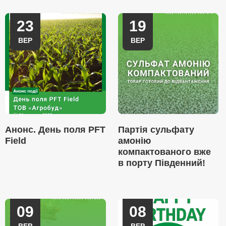
23
19
ВЕР
ВЕР
Анонс. День поля PFT
Партія сульфату
Field
амонію
компактованого вже
в порту Південний!
09
08