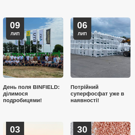
09
06
ЛИП
ЛИП
День поля BINFIELD:
Потрійний
ділимося
суперфосфат уже в
подробицями!
наявності!
03
30