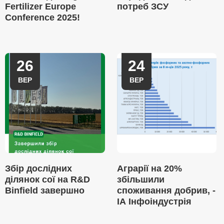
Fertilizer Europe
потреб ЗСУ
Conference 2025!
26
24
ВЕР
ВЕР
Збір дослідних
Аграрії на 20%
ділянок сої на R&D
збільшили
Binfield завершно
споживання добрив, -
ІА Інфоіндустрія