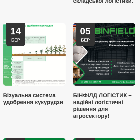
складської логістики.
14
05
БЕР
БЕР
Візуальна система
БІНФІЛД ЛОГІСТИК –
удобрення кукурудзи
надійні логістичні
рішення для
агросектору!