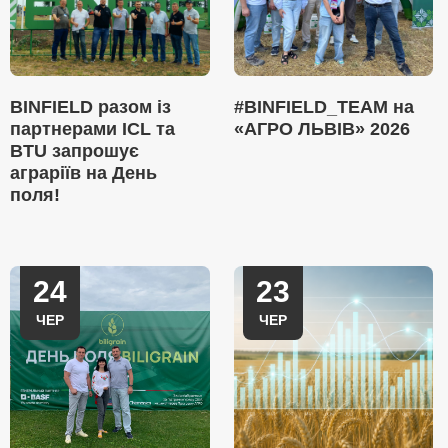
BINFIELD разом із
#BINFIELD_TEAM на
партнерами ICL та
«АГРО ЛЬВІВ» 2026
BTU запрошує
аграріїв на День
поля!
24
23
ЧЕР
ЧЕР