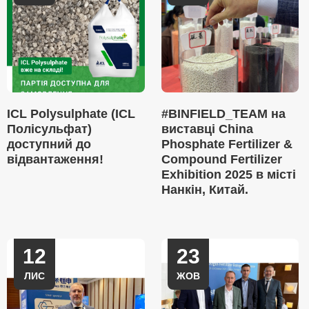
ICL Polysulphate (ICL
#BINFIELD_TEAM на
Полісульфат)
виставці China
доступний до
Phosphate Fertilizer &
відвантаження!
Compound Fertilizer
Exhibition 2025 в місті
Нанкін, Китай.
12
23
ЛИС
ЖОВ