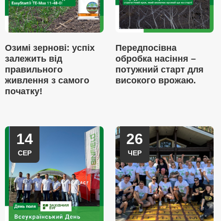
Озимі зернові: успіх
Передпосівна
залежить від
обробка насіння –
правильного
потужний старт для
живлення з самого
високого врожаю.
початку!
14
26
СЕР
ЧЕР