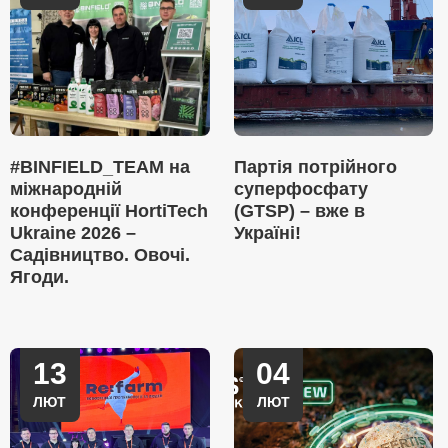
#BINFIELD_TEAM на
Партія потрійного
міжнародній
суперфосфату
конференції HortiTech
(GTSP) – вже в
Ukraine 2026 –
Україні!
Садівництво. Овочі.
Ягоди.
13
04
ЛЮТ
ЛЮТ