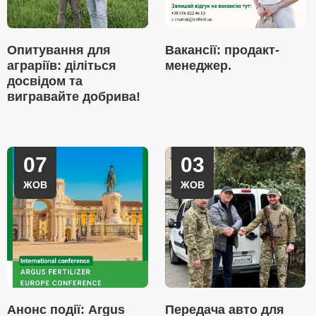
Опитування для
Вакансії: продакт-
аграріїв: діліться
менеджер.
досвідом та
вигравайте добрива!
07
03
ЖОВ
ЖОВ
Анонс події: Argus
Передача авто для