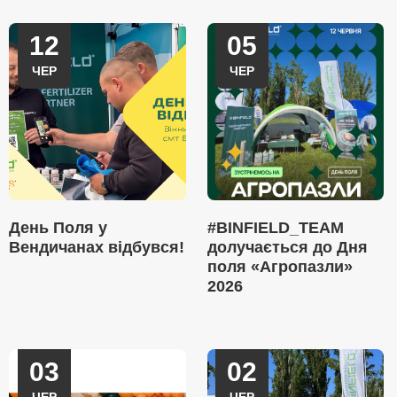
12
05
ЧЕР
ЧЕР
День Поля у
#BINFIELD_TEAM
Вендичанах відбувся!
долучається до Дня
поля «Агропазли»
2026
03
02