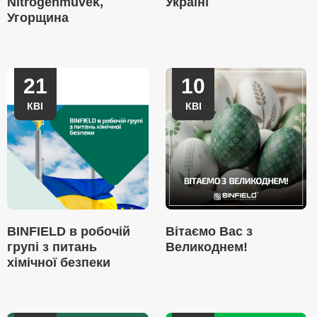
Nitrogenművek,
Україні
Угорщина
21
10
КВІ
КВІ
BINFIELD в робочій
Вітаємо Вас з
групі з питань
Великоднем!
хімічної безпеки