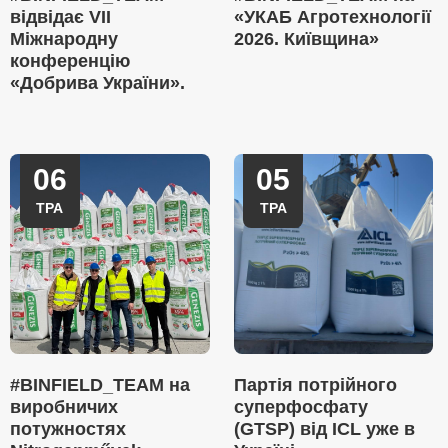
відвідає VII
«УКАБ Агротехнології
Міжнародну
2026. Київщина»
конференцію
«Добрива України».
06
05
ТРА
ТРА
#BINFIELD_TEAM на
Партія потрійного
виробничих
суперфосфату
потужностях
(GTSP) від ICL уже в