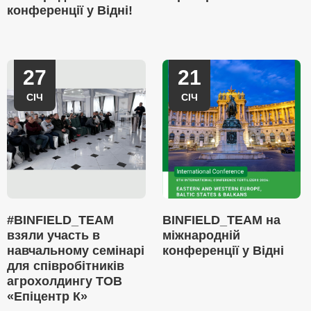
конференції у Відні!
27
21
СІЧ
СІЧ
#BINFIELD_TEAM
BINFIELD_TEAM на
взяли участь в
міжнародній
навчальному семінарі
конференції у Відні
для співробітників
агрохолдингу ТОВ
«Епіцентр К»