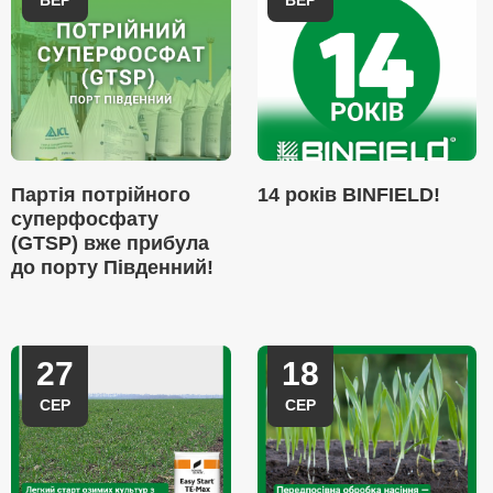
ВЕР
ВЕР
Партія потрійного
14 років BINFIELD!
суперфосфату
(GTSP) вже прибула
до порту Південний!
27
18
СЕР
СЕР