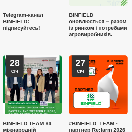
Telegram-канал
BINFIELD
BINFIELD:
оновлюється – разом
підписуйтесь!
із ринком і потребами
агровиробників.
28
27
СІЧ
СІЧ
BINFIELD TEAM на
#BINFIELD_TEAM -
міжнародній
партнер Re:farm 2026