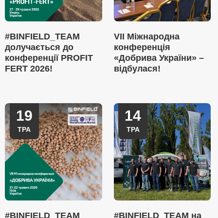
#BINFIELD_TEAM
VII Міжнародна
долучається до
конференція
конференції PROFIT
«Добрива України» –
FERT 2026!
відбулася!
19
14
ТРА
ТРА
#BINFIELD_TEAM
#BINFIELD_TEAM на