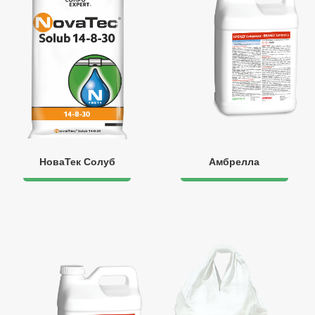
НоваТек Солуб
Амбрелла